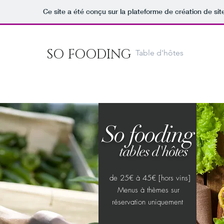
Ce site a été conçu sur la plateforme de création de sit
SO FOODING
Table d'hôtes
So fooding
tables d'hôtes
de 25€ à 45€ [hors vins]
Menus à thèmes sur
réservation uniquement